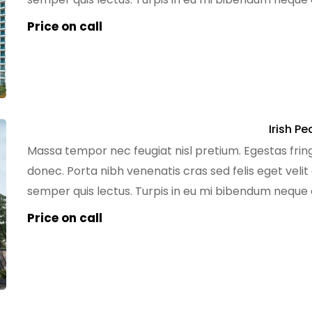
tempus egestas sed sed risus pretium quam. Dignissi
Price on call
Irish Pe
Massa tempor nec feugiat nisl pretium. Egestas fring
donec. Porta nibh venenatis cras sed felis eget velit
semper quis lectus. Turpis in eu mi bibendum nequ
tempus egestas sed sed risus pretium quam. Dignissi
Price on call