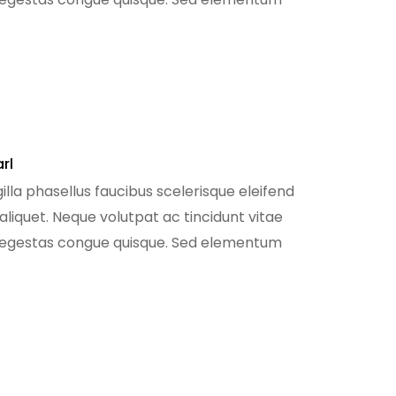
m sodales ut eu sem. Nibh mauris […]
arl
illa phasellus faucibus scelerisque eleifend
 aliquet. Neque volutpat ac tincidunt vitae
e egestas congue quisque. Sed elementum
m sodales ut eu sem. Nibh mauris […]