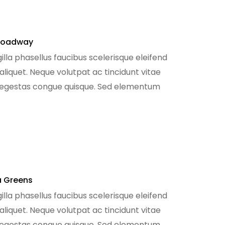
Broadway
illa phasellus faucibus scelerisque eleifend
 aliquet. Neque volutpat ac tincidunt vitae
e egestas congue quisque. Sed elementum
m sodales ut eu sem. Nibh mauris […]
 Greens
illa phasellus faucibus scelerisque eleifend
 aliquet. Neque volutpat ac tincidunt vitae
e egestas congue quisque. Sed elementum