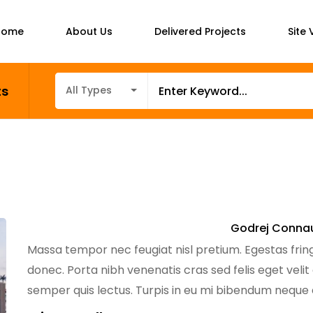
Home
About Us
Delivered Projects
Site V
ts
All Types
Godrej Conna
Massa tempor nec feugiat nisl pretium. Egestas fring
donec. Porta nibh venenatis cras sed felis eget velit
semper quis lectus. Turpis in eu mi bibendum nequ
tempus egestas sed sed risus pretium quam. Dignissi