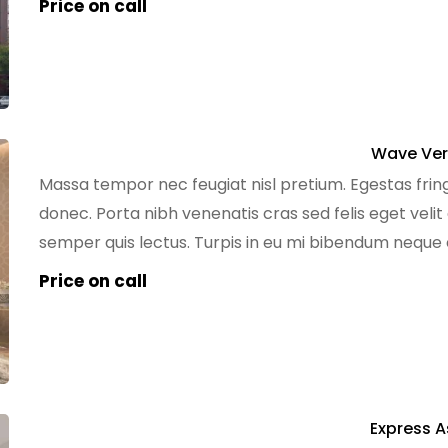
Price on call
Wave Ver
Massa tempor nec feugiat nisl pretium. Egestas fring
donec. Porta nibh venenatis cras sed felis eget velit
semper quis lectus. Turpis in eu mi bibendum nequ
tempus egestas sed sed risus pretium quam. Dignissi
Price on call
Express A