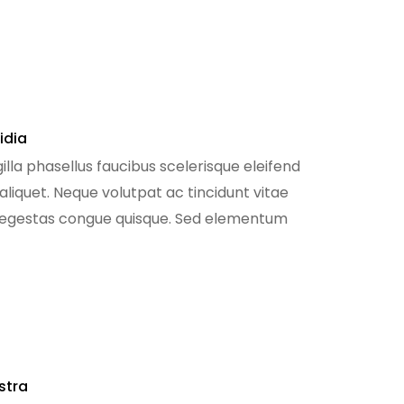
idia
illa phasellus faucibus scelerisque eleifend
 aliquet. Neque volutpat ac tincidunt vitae
e egestas congue quisque. Sed elementum
m sodales ut eu sem. Nibh mauris […]
stra