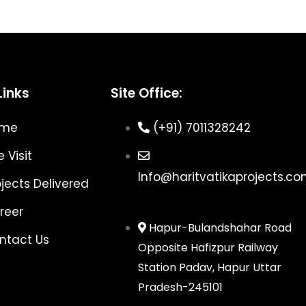
Links
Site Office:
ome
(+91) 7011328242
e Visit
Info@haritvatikaprojects.c
ojects Delivered
reer
Hapur-Bulandshahar Road
ntact Us
Opposite Hafizpur Railway
Station Padav, Hapur Uttar
Pradesh-245101