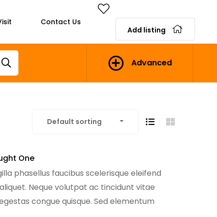
isit
Contact Us
Add listing
Advanced
Default sorting
ught One
illa phasellus faucibus scelerisque eleifend
 aliquet. Neque volutpat ac tincidunt vitae
e egestas congue quisque. Sed elementum
m sodales ut eu sem. Nibh mauris […]